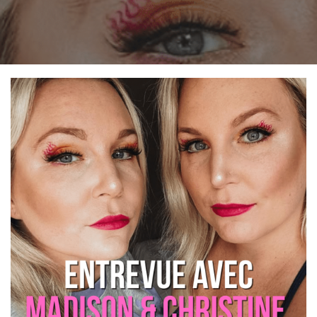
in:
on