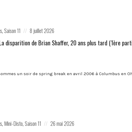
Posted
es
,
Saison 11
8 juillet 2026
on
️La disparition de Brian Shaffer, 20 ans plus tard (1ère part
ommes un soir de spring break en avril 2006 à Columbus en Ohio 
Posted
es
,
Mini-Disto
,
Saison 11
26 mai 2026
on