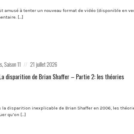
st amusé à tenter un nouveau format de vidéo (disponible en vers
ntaire. […]
Posted
es
,
Saison 11
21 juillet 2026
on
️La disparition de Brian Shaffer – Partie 2: les théories
 la disparition inexplicable de Brian Shaffer en 2006, les théo
uer qu’on […]