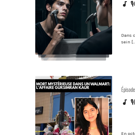

Dans c
sein [
Posted
Épisod
in:

En oct