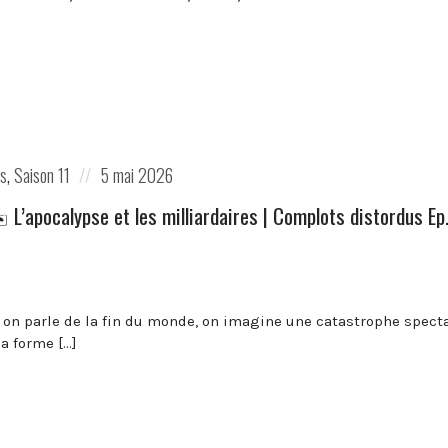
Posted
es
,
Saison 11
5 mai 2026
on
️ L’apocalypse et les milliardaires | Complots distordus Ep
on parle de la fin du monde, on imagine une catastrophe specta
la forme […]