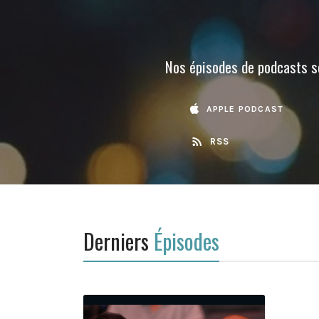
Nos
épisodes de podcasts
so
APPLE PODCAST
RSS
Derniers
Épisodes