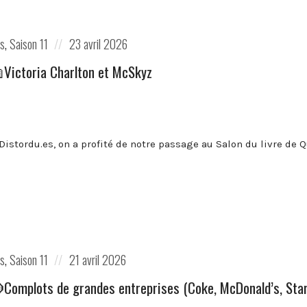
Posted
es
,
Saison 11
23 avril 2026
on
Victoria Charlton et McSkyz
Distordu.es, on a profité de notre passage au Salon du livre de Q
Posted
es
,
Saison 11
21 avril 2026
on
Complots de grandes entreprises (Coke, McDonald’s, Starb