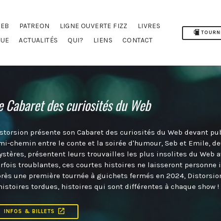
WEB
PATREON
LIGNE OUVERTE FIZZ
LIVRES
TOURN
QUE
ACTUALITÉS
QUI?
LIENS
CONTACT
e Cabaret des curiosités du Web
storsion présente son Cabaret des curiosités du Web devant publi
mi-chemin entre le conte et la soirée d'humour, Seb et Emile, d
stères, présentent leurs trouvailles les plus insolites du Web a
rfois troublantes, ces courtes histoires ne laisseront personne in
rès une première tournée à guichets fermés en 2024, Distorsion
histoires tordues, histoires qui sont différentes à chaque show !
INFOS & BILLETS