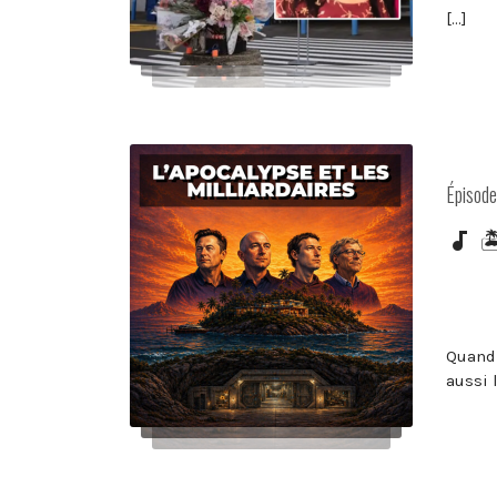
[…]
Posted
Épisod
in:

Quand 
aussi 