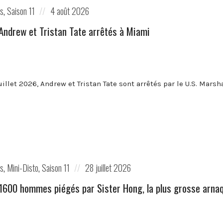
Posted
es
,
Saison 11
4 août 2026
on
️Andrew et Tristan Tate arrêtés à Miami
juillet 2026, Andrew et Tristan Tate sont arrêtés par le U.S. Marsh
Posted
es
,
Mini-Disto
,
Saison 11
28 juillet 2026
on
️1600 hommes piégés par Sister Hong, la plus grosse arn