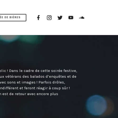
Page
Instagram
Twitter
Youtube
Soundcloud
ÉE DE BIÈRES
Facebook
c ! Dans le cadre de cette soirée festive,
eux vétérans des balados d’enquêtes et de
vec sons et images ! Parfois drôles,
différent et feront réagir à coup sûr !
 est de retour avec encore plus