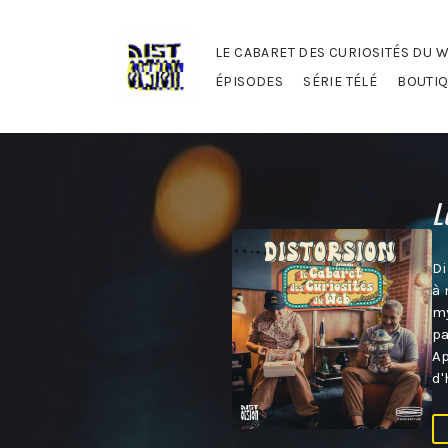
LE CABARET DES CURIOSITÉS DU 
ÉPISODES
SÉRIE TÉLÉ
BOUTI
L
Di
à 
my
pa
Ap
d'