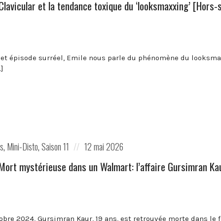
️Clavicular et la tendance toxique du ‘looksmaxxing’ [Hors-
et épisode surréel, Emile nous parle du phénomène du looksmax
…]
Posted
es
,
Mini-Disto
,
Saison 11
12 mai 2026
on
️Mort mystérieuse dans un Walmart: l’affaire Gursimran Ka
obre 2024, Gursimran Kaur, 19 ans, est retrouvée morte dans le 