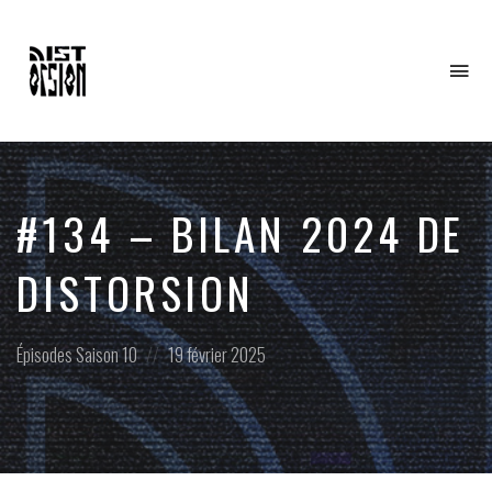
To
na
#134 – BILAN 2024 DE
DISTORSION
Posted
Posted
Épisodes
Saison 10
19 février 2025
in:
on