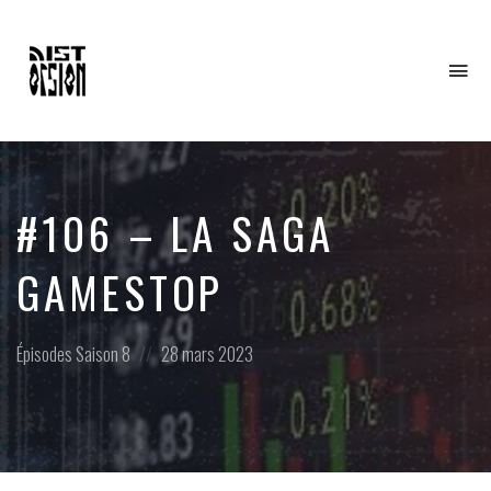
To
na
#106 – LA SAGA
GAMESTOP
Posted
Posted
Épisodes
Saison 8
28 mars 2023
in:
on