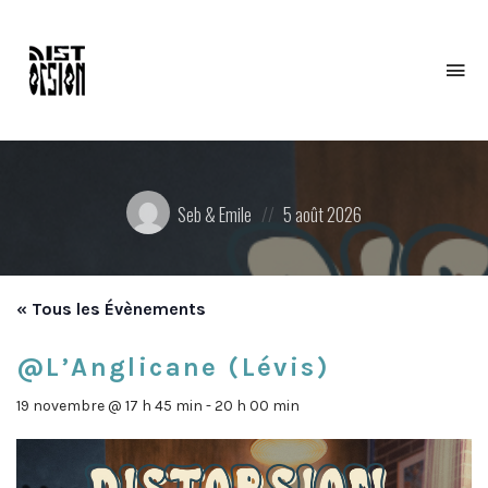
To
na
Posted
Posted
Seb & Emile
5 août 2026
by:
on
« Tous les Évènements
@L’Anglicane (Lévis)
19 novembre @ 17 h 45 min
-
20 h 00 min