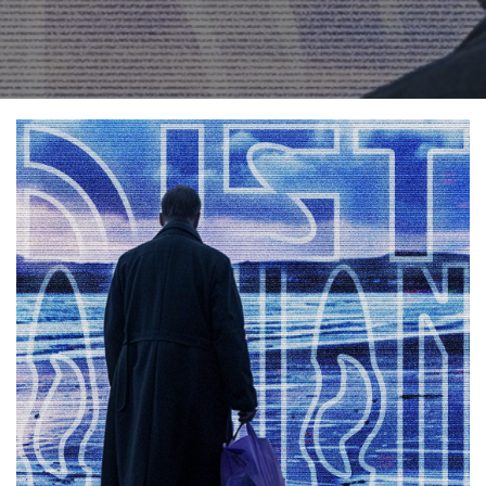
in:
on