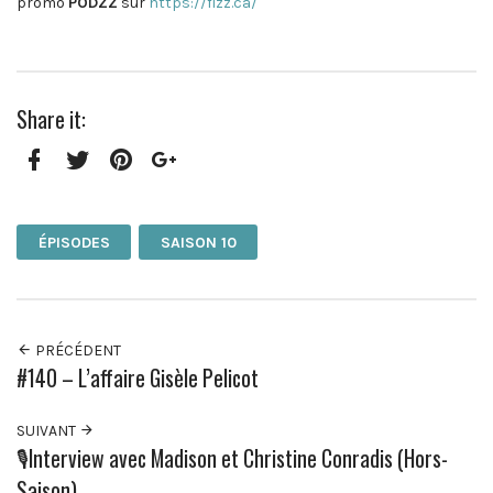
promo
PODZZ
sur
https://fizz.ca/
Share it:
Facebook
Twitter
Pinterest
Google+
ÉPISODES
SAISON 10
PRÉCÉDENT
#140 – L’affaire Gisèle Pelicot
SUIVANT
🎙️Interview avec Madison et Christine Conradis (Hors-
Saison)