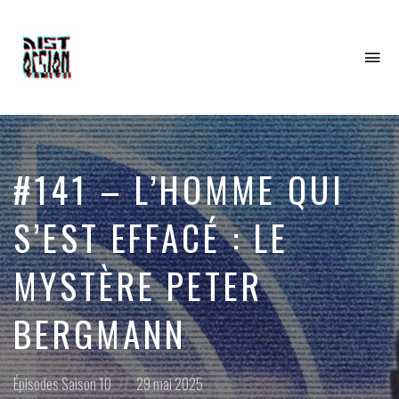
To
na
#141 – L’HOMME QUI
S’EST EFFACÉ : LE
MYSTÈRE PETER
BERGMANN
Posted
Posted
Épisodes
Saison 10
29 mai 2025