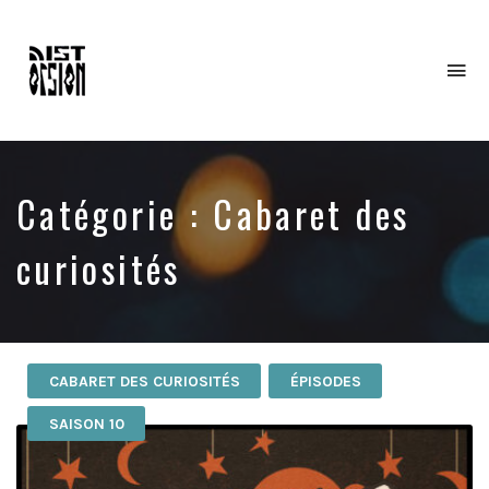
To
na
Catégorie : Cabaret des
curiosités
CABARET DES CURIOSITÉS
ÉPISODES
SAISON 10