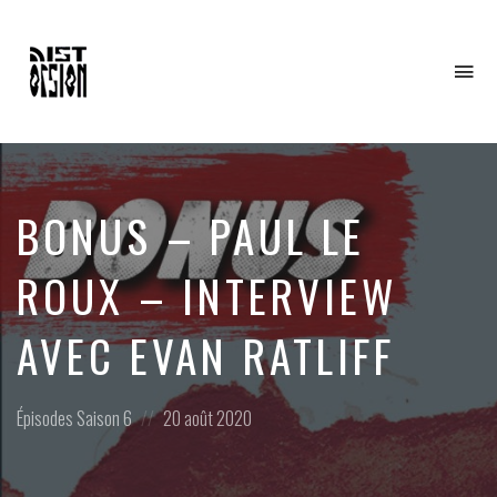
To
na
BONUS – PAUL LE
ROUX – INTERVIEW
AVEC EVAN RATLIFF
Posted
Posted
Épisodes
Saison 6
20 août 2020
in:
on