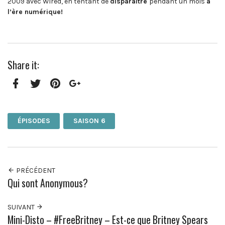
2009 avec Wired, en tentant de
disparaître
pendant un mois
à
l’ère numérique!
Share it:
Facebook
Twitter
Pinterest
Google+
ÉPISODES
SAISON 6
PRÉCÉDENT
Qui sont Anonymous?
SUIVANT
Mini-Disto – #FreeBritney – Est-ce que Britney Spears