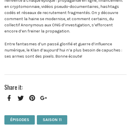
réinventé à chaque époque : propagande en ligne, financement
en cryptomonnaie, vidéos pseudo-documentaires, hashtags
codés et réseaux de recrutement fragmentés. On y découvre
comment la haine se modernise, et comment certains, du
collectif Anonymous aux ONG d’investigation, s’efforcent
encore d’en freiner la propagation.
Entre fantasmes d’un passé glorifié et guerre d’influence
numérique, le Klan d’aujourd’hui n’a plus besoin de capuches :
ses armes sont des pixels. Bonne écoute!
Share it:
Facebook
Twitter
Pinterest
Google+
ÉPISODES
SAISON 11