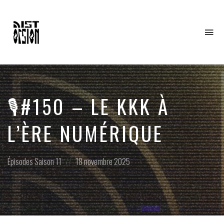
To
na
🎙️#150 – LE KKK À
L’ÈRE NUMÉRIQUE
Posted
Posted
Épisodes
Saison 11
18 novembre 2025
in:
on