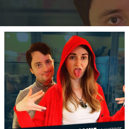
in:
on