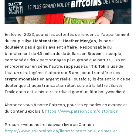
En février 2022, quand les autorités se rendent à l’appartement
du couple
Ilya Lichtenstein
et
Heather Morgan
, ils ne se
doutaient pas à qui ils avaient affaire… Responsable du
blanchiment de 4.5 milliards de dollars en
Bitcoin
, le couple,
composé de deux personnages plus grand que nature, l’un en
entrepreneur en série, l’autre, rappeuse sur
Tik Tok
, a usé de
tout un stratagème, élaboré sur 5 ans, pour transférer ces
crypto-monnaies
en argent réelle. Toutefois, ils étaient loin de se
douter que chaque transaction était suivie à la lettre… Suivez
Emile dans cette histoire tordue digne d’un film hollywoodien!
Abonnez-vous à notre Patreon, pour les épisodes en avance et
du contenu exclusif:
https://www.patreon.com/distorsion
Procurez-vous notre nouveau livre au Canada :
https://www.leslibraires.ca/livres/distorsion-2-crimes-et-