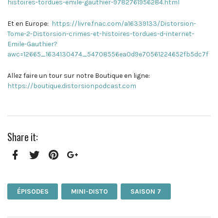
histoires-tordues-emile-gauthier-9782761956284.html
Et en Europe:
https://livre.fnac.com/a16339133/Distorsion-
Tome-2-Distorsion-crimes-et-histoires-tordues-d-internet-
Emile-Gauthier?
awc=12665_1634130474_54708556ea0d9e70561224652fb5dc7f
Allez faire un tour sur notre Boutique en ligne:
https://boutique.distorsionpodcast.com
Share it:
Facebook
Twitter
Pinterest
Google+
ÉPISODES
MINI-DISTO
SAISON 7