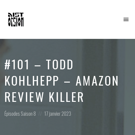
To
na
#101 – TODD
KOHLHEPP – AMAZON
REVIEW KILLER
Posted
Posted
Épisodes
Saison 8
17 janvier 2023
in:
on